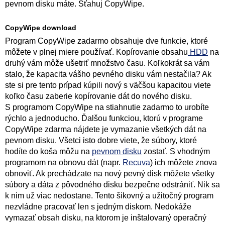
pevnom disku máte. Sťahuj CopyWipe.
CopyWipe download
Program CopyWipe zadarmo obsahuje dve funkcie, ktoré
môžete v plnej miere používať. Kopírovanie obsahu
HDD
na
druhý vám môže ušetriť množstvo času. Koľkokrát sa vám
stalo, že kapacita vášho pevného disku vám nestačila? Ak
ste si pre tento prípad kúpili nový s väčšou kapacitou viete
koľko času zaberie kopírovanie dát do nového disku.
S programom CopyWipe na stiahnutie zadarmo to urobíte
rýchlo a jednoducho. Ďalšou funkciou, ktorú v programe
CopyWipe zdarma nájdete je vymazanie všetkých dát na
pevnom disku. Všetci isto dobre viete, že súbory, ktoré
hodíte do koša môžu na
pevnom disku
zostať. S vhodným
programom na obnovu dát (napr.
Recuva
) ich môžete znova
obnoviť. Ak prechádzate na nový pevný disk môžete všetky
súbory a dáta z pôvodného disku bezpečne odstrániť. Nik sa
k nim už viac nedostane. Tento šikovný a užitočný program
nezvládne pracovať len s jedným diskom. Nedokáže
vymazať obsah disku, na ktorom je inštalovaný operačný