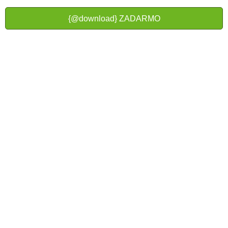
{@download} ZADARMO