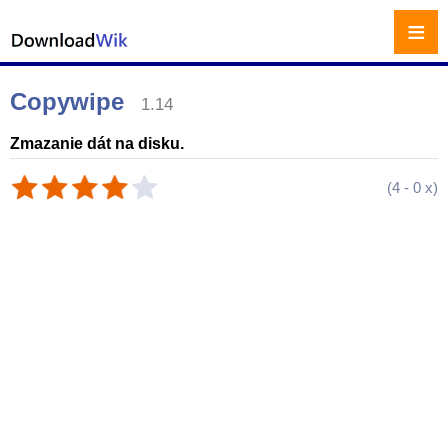
≡
Copywipe
1.14
Zmazanie dát na disku.
(
4
-
0
x)