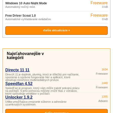
Freeware
Windows 10 Auto Night Mode
Automatický nočný mód.
0 kB
10.4.1
Freeware
Free Driver Scout 1.0
Automatické vyhľadávanie ovládačov.
0 kB
ďalšie aktualizácie »
Najsťahovanejšie v
kategórii
Directx 11 11
1634
Freeware
DirectX 11 je doplnok, pluning, ktorý je dôležitý pre načítanie,
spustenie a správne fungovanie hier a aplikácií, ktoré
obsahujú množstvo multimediálnych prvkov.
Speedfan 4.52
1449
Freeware
SpeedFan je program, ktorý vám môže zaistiť pokojnú prácu
na počítači. S jeho pomocou môžete znížiť hluk z vetrákov,
ktoré spôsobuje ventilátor v počítači.
Unlocker 1.9.2
1355
Adware
Utilita umožňujúca zmazanie súborov a adresárov
uzamknutých systémom.