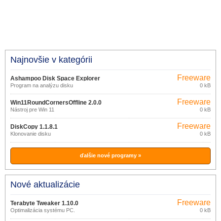
Najnovšie v kategórii
Freeware
Ashampoo Disk Space Explorer
Program na analýzu disku
0 kB
2023.38823
Freeware
Win11RoundCornersOffline 2.0.0
Nástroj pre Win 11
0 kB
Freeware
DiskCopy 1.1.8.1
Klonovanie disku
0 kB
ďalšie nové programy »
Nové aktualizácie
Freeware
Terabyte Tweaker 1.10.0
Optimalizácia systému PC.
0 kB