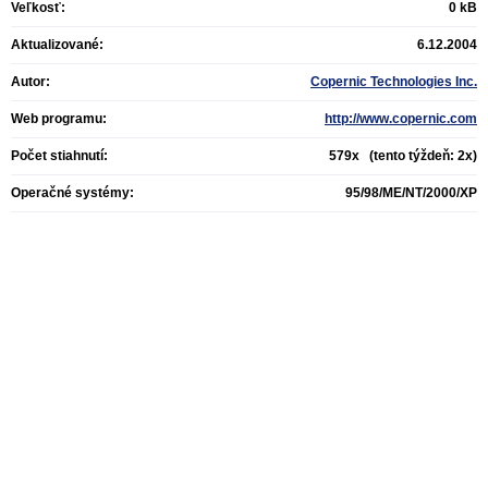
Veľkosť:
0 kB
Aktualizované:
6.12.2004
Autor:
Copernic Technologies Inc.
Web programu:
http://www.copernic.com
Počet stiahnutí:
579x (tento týždeň: 2x)
Operačné systémy:
95/98/ME/NT/2000/XP