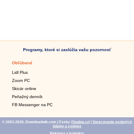
Programy, ktoré si zaslúžia vašu pozornosť
Obľúbené
Mobilné aplikácie
Lidl Plus
Krokomer do mobilu
Zoom PC
Lupa do mobilu
Skicár online
Diaľkový TV ovládač
Peňažný denník
Živé tapety do mobilu
FB Messenger na PC
Mariáš do mobilu
© 2003-2026, Downloadwik.com
| Česky (
Studna.cz
)
|
Spracovanie osobných
údajov a cookies
Reklama a kontakty