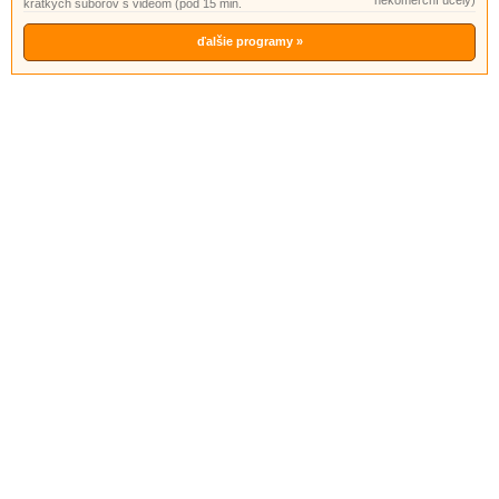
nekomerční účely)
krátkych súborov s videom (pod 15 min.
ďalšie programy »