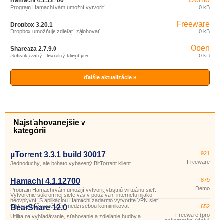
Hamachi 4.1.12700
Program Hamachi vám umožní vytvoriť
0 kB
vlastnú virtuálnu sieť. Vytvorenie
súkromnej siete vás v používaní
Freeware
internetu nijako neovplyvní. S aplikáciou
Dropbox 3.20.1
Hamachi zadarmo vytvoríte VPN sieť,
Dropbox umožňuje zdieľať, zálohovať
0 kB
v ktorej môžu počítače medzi sebou
alebo synchronizovať vaše súbory
komunikovať.
prostredníctvom online služby (zadarmo
Open
do 2GB dát).
Shareaza 2.7.9.0
source
Sofistikovaný, flexibilný klient pre
0 kB
vyhľadávanie a zdieľanie súborov v P2P
(gpl)
sieťach eDonkey2000, Gnutella,
BitTorrent a Gnutella2 (G2).
ďalšie aktualizácie »
Najsťahovanejšie v
kategórii
µTorrent 3.3.1 build 30017
921
Freeware
Jednoduchý, ale bohato vybavený BitTorrent klient.
Hamachi 4.1.12700
879
Demo
Program Hamachi vám umožní vytvoriť vlastnú virtuálnu sieť.
Vytvorenie súkromnej siete vás v používaní internetu nijako
neovplyvní. S aplikáciou Hamachi zadarmo vytvoríte VPN sieť,
v ktorej môžu počítače medzi sebou komunikovať.
BearShare 12.0
652
Freeware (pro
Utilita na vyhľadávanie, sťahovanie a zdieľanie hudby a