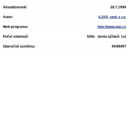
Aktualizované:
28.7.1999
Autor:
AJAR, spol. s r.o.
Web programu:
http://www.ajar.cz
Počet stiahnutí:
558x (tento týždeň: 1x)
Operačné systémy:
95/98/NT