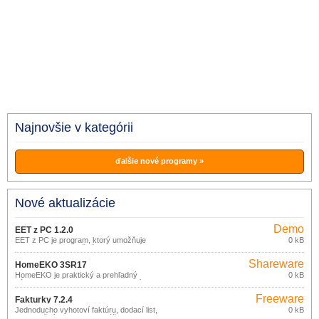
Najnovšie v kategórii
ďalšie nové programy »
Nové aktualizácie
Demo
EET z PC 1.2.0
EET z PC je program, ktorý umožňuje
0 kB
odoslanie EET z bežného PC alebo
notebooku.
Shareware
HomeEKO 3SR17
HomeEKO je praktický a prehľadný
0 kB
nástroj pre evidenciu (nielen) financií
domácnosti.
Freeware
Fakturky 7.2.4
Jednoducho vyhotoví faktúru, dodací list,
0 kB
pokladničný doklad bez zvláštnych