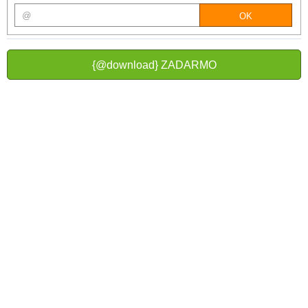
{@download} ZADARMO