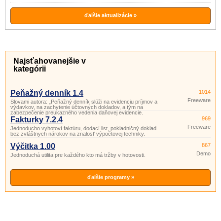
nárokov na znalosť výpočtovej techniky.
ďalšie aktualizácie »
Najsťahovanejšie v
kategórii
Peňažný denník 1.4
1014
Freeware
Slovami autora: „Peňažný denník slúži na evidenciu príjmov a
výdavkov, na zachytenie účtovných dokladov, a tým na
zabezpečenie preukazného vedenia daňovej evidencie.
Fakturky 7.2.4
969
Freeware
Jednoducho vyhotoví faktúru, dodací list, pokladničný doklad
bez zvláštnych nárokov na znalosť výpočtovej techniky.
Výčitka 1.00
867
Demo
Jednoduchá utilita pre každého kto má tržby v hotovosti.
ďalšie programy »