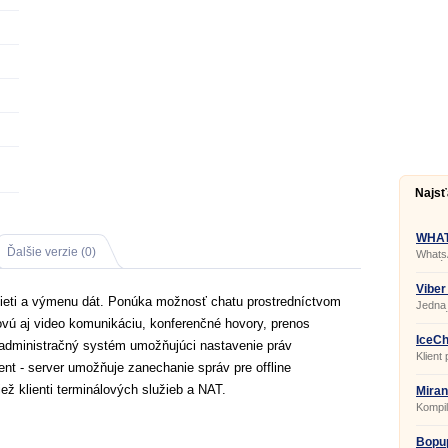
Najsť
WHAT
2.0
Ďalšie verzie (0)
Whats
apliká
Viber
ieti a výmenu dát. Ponúka možnosť chatu prostredníctvom
Jedna 
kategó
vú aj video komunikáciu, konferenčné hovory, prenos
názov 
IceCh
e administračný systém umožňujúci nastavenie práv
Klient
ient - server umožňuje zanechanie správ pre offline
iež klienti terminálových služieb a NAT.
Miran
Kompil
potreb
pre in
IM s m
Bopu