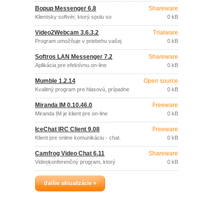
firemných sieťach.
Bopup Messenger 6.8
Shareware
Klientsky softvér, ktorý spolu so
0 kB
serverom Bopup Communication Server
ponúka riešenie pre bezpečnú online
Video2Webcam 3.6.3.2
Trialware
komunikáciu a transfer súborov vo
firemných sieťach.
Program umožňuje v priebehu vašej
0 kB
online konverzácie (MSN, Camfrog,
Skype, ICQ, AIM, Paltalk, Yahoo
Softros LAN Messenger 7.2
Shareware
Messenger, …) prehrávať videoklipy.
Aplikácia pre efektívnu on-line
0 kB
komunikáciu a prenos súborov v LAN
sieťach.
Mumble 1.2.14
Open source
(gpl)
Kvalitný program pre hlasovú, prípadne
0 kB
textovú, komunikáciu v skupinách,
primárne vyvinutý na komunikáciu
Miranda IM 0.10.46.0
Freeware
hráčov internetových hier.
Miranda IM je klient pre on-line
0 kB
komunikáciu (chat).
IceChat IRC Client 9.08
Freeware
Klient pre online komunikáciu - chat.
0 kB
Camfrog Video Chat 6.11
Shareware
Videokonferenčný program, ktorý
0 kB
umožňuje pripojenie k rôznym online
diskusným skupinám, kde je možné
nielen počuť ale aj vidieť súčasne
ďalšie aktualizácie »
viacerých členov skupiny a komunikovať
s nimi.