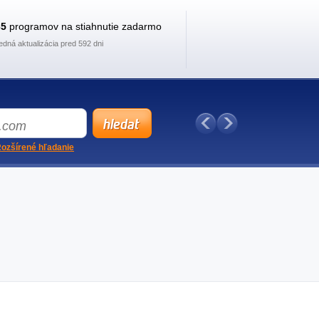
35
programov na stiahnutie zadarmo
edná aktualizácia pred 592 dni
ozšírené hľadanie