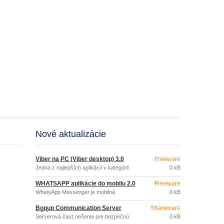
Nové aktualizácie
Viber na PC (Viber desktop) 3.0
Freeware
Jedna z najlepších aplikácií v kategórii
0 kB
online komunikácií má názov Viber.
WHATSAPP aplikácie do mobilu 2.0
Freeware
WhatsApp Messenger je mobilná
0 kB
aplikácia pre zasielanie správ.
Bopup Communication Server
Shareware
4.5.1
Serverová časť riešenia pre bezpečnú
0 kB
online komunikáciu a transfer súborov vo