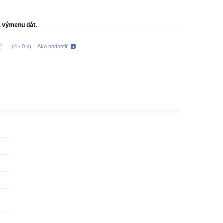
a výmenu dát.
(
4
-
0
x)
Ako hodnotiť