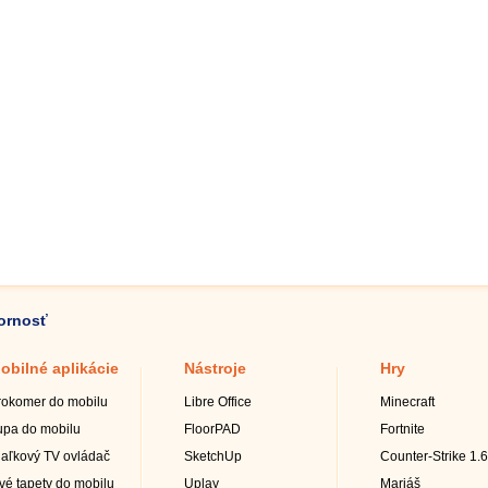
zornosť
obilné aplikácie
Nástroje
Hry
rokomer do mobilu
Libre Office
Minecraft
upa do mobilu
FloorPAD
Fortnite
iaľkový TV ovládač
SketchUp
Counter-Strike 1.6
ivé tapety do mobilu
Uplay
Mariáš