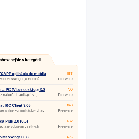
ahovanejšie v kategórii
SAPP aplikácie do mobilu
855
App Messenger je mobilná
Freeware
cia pre zasielanie správ.
 na PC (Viber desktop) 3.0
700
z najlepších aplikácií v
Freeware
rii online komunikácií má
Viber.
at IRC Client 9.08
648
 pre online komunikáciu - chat.
Freeware
da Plus 2.0 (0.5)
632
ácia je súborom všetkých
Freeware
ných a dôležitých doplnkov
ternetový messenger Miranda
ožnosťou protokolov ICQ,
p Messenger 6.8
626