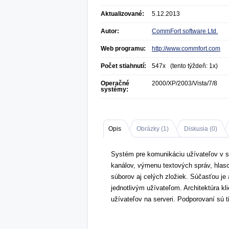
Aktualizované:
5.12.2013
Autor:
CommFort software Ltd.
Web programu:
http://www.commfort.com
Počet stiahnutí:
547x (tento týždeň: 1x)
Operačné
2000/XP/2003/Vista/7/8
systémy:
Opis
Obrázky (
1
)
Diskusia (
0
)
Systém pre komunikáciu užívateľov v s
kanálov, výmenu textových správ, hlaso
súborov aj celých zložiek. Súčasťou j
jednotlivým užívateľom. Architektúra kl
užívateľov na serveri. Podporovaní sú t