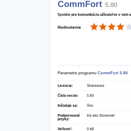
CommFort
5.80
Systém pre komunikáciu užívateľov v sieti 
Hodnotenie
Parametre programu
CommFort
5.80
Licencia:
Shareware
Číslo verzie:
5.80
Inštaluje sa:
Áno
Podporované
Iný ako Slovenskí
jazyky:
Veľkosť:
0 kB