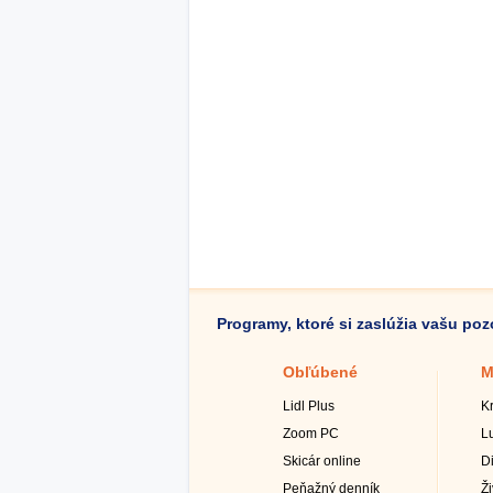
Programy, ktoré si zaslúžia vašu po
Obľúbené
M
Lidl Plus
K
Zoom PC
L
Skicár online
D
Peňažný denník
Ž