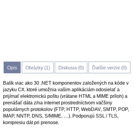
Opis
Obrázky (
1
)
Diskusia (
0
)
Ďalšie verzie (0)
Balík viac ako 30 .NET komponentov založených na kóde v
jazyku C#, ktoré umožnia vašim aplikáciám odosielať a
prijímať elektronickú poštu (vrátane HTML a MIME príloh) a
prenášať dáta z/na internet prostredníctvom väčšiny
populárnych protokolov (FTP, HTTP, WebDAV, SMTP, POP,
IMAP, NNTP, DNS, S/MIME, …). Podporujú SSL / TLS,
kompresiu dát pri prenose.