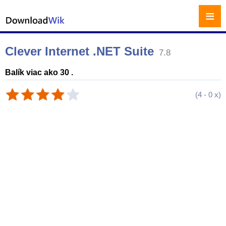
≡
Clever Internet .NET Suite
7.8
Balík viac ako 30 .
(
4
-
0
x)