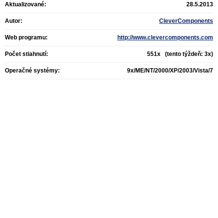
Aktualizované:
28.5.2013
Autor:
CleverComponents
Web programu:
http://www.clevercomponents.com
Počet stiahnutí:
551x (tento týždeň: 3x)
Operačné systémy:
9x/ME/NT/2000/XP/2003/Vista/7