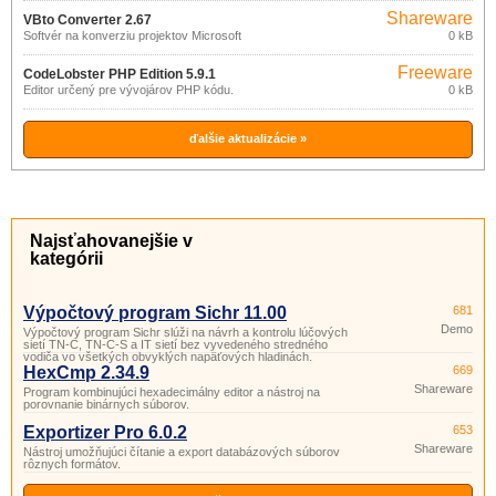
formátov.
Shareware
VBto Converter 2.67
Softvér na konverziu projektov Microsoft
0 kB
Visual Basic 6.
Freeware
CodeLobster PHP Edition 5.9.1
Editor určený pre vývojárov PHP kódu.
0 kB
ďalšie aktualizácie »
Najsťahovanejšie v
kategórii
Výpočtový program Sichr 11.00
681
Demo
Výpočtový program Sichr slúži na návrh a kontrolu lúčových
sietí TN-C, TN-C-S a IT sietí bez vyvedeného stredného
vodiča vo všetkých obvyklých napäťových hladinách.
HexCmp 2.34.9
669
Shareware
Program kombinujúci hexadecimálny editor a nástroj na
porovnanie binárnych súborov.
Exportizer Pro 6.0.2
653
Shareware
Nástroj umožňujúci čítanie a export databázových súborov
rôznych formátov.