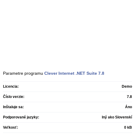
Parametre programu
Clever Internet .NET Suite
7.8
Licencia:
Demo
Číslo verzie:
7.8
Inštaluje sa:
Áno
Podporované jazyky:
Iný ako Slovenskí
Veľkosť:
0 kB