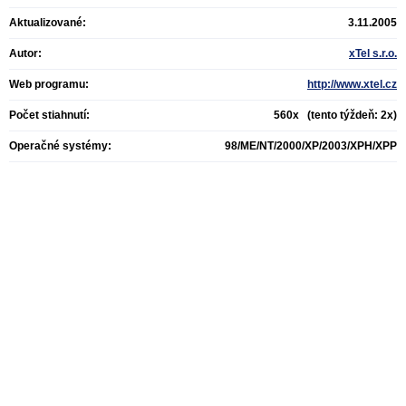
Aktualizované:
3.11.2005
Autor:
xTel s.r.o.
Web programu:
http://www.xtel.cz
Počet stiahnutí:
560x (tento týždeň: 2x)
Operačné systémy:
98/ME/NT/2000/XP/2003/XPH/XPP