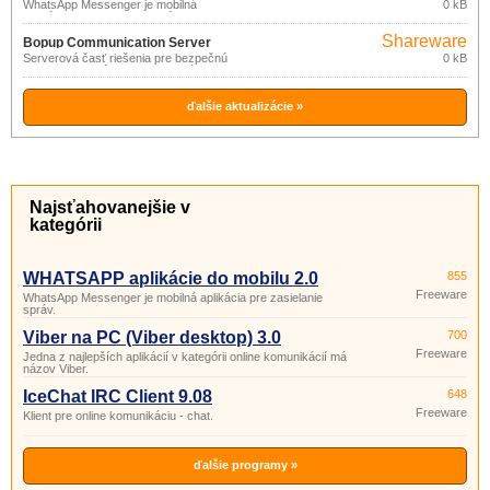
WhatsApp Messenger je mobilná
0 kB
aplikácia pre zasielanie správ.
Shareware
Bopup Communication Server
Serverová časť riešenia pre bezpečnú
0 kB
4.5.1
online komunikáciu a transfer súborov vo
firemných sieťach.
ďalšie aktualizácie »
Najsťahovanejšie v
kategórii
WHATSAPP aplikácie do mobilu 2.0
855
Freeware
WhatsApp Messenger je mobilná aplikácia pre zasielanie
správ.
Viber na PC (Viber desktop) 3.0
700
Freeware
Jedna z najlepších aplikácií v kategórii online komunikácií má
názov Viber.
IceChat IRC Client 9.08
648
Freeware
Klient pre online komunikáciu - chat.
ďalšie programy »