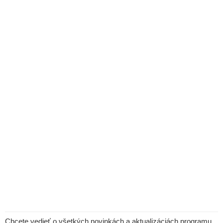
Chcete vedieť o všetkých novinkách a aktualizáciách programu