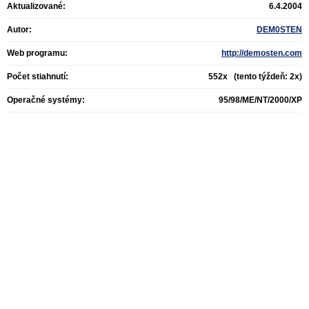
Aktualizované:
6.4.2004
Autor:
DEM0STEN
Web programu:
http://demosten.com
Počet stiahnutí:
552x (tento týždeň: 2x)
Operačné systémy:
95/98/ME/NT/2000/XP