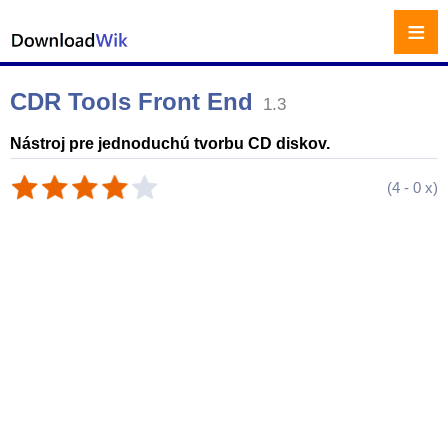
≡
CDR Tools Front End
1.3
Nástroj pre jednoduchú tvorbu CD diskov.
(
4
-
0
x)