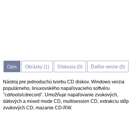
Opis
Obrázky (
1
)
Diskusia (
0
)
Ďalšie verzie (0)
Nástroj pre jednoduchú tvorbu CD diskov. Windows verzia
populárneho, linuxovského napaľovacieho softvéru
"cdrtools/cdrecord". Umožňuje napaľovanie zvukových,
dátových a mixed mode CD, multisession CD, extrakciu stôp
zvukových CD, mazanie CD-RW.