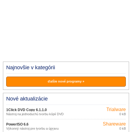
Najnovšie v kategórii
ďalšie nové programy »
Nové aktualizácie
Trialware
1Click DVD Copy 6.1.1.0
Nástroj na jednoduchú tvorbu kópií DVD
0 kB
filmov.
Shareware
PowerISO 6.6
Výkonný nástroj pre tvorbu a úpravu
0 kB
CD/DVD/BD image súborov väčšiny