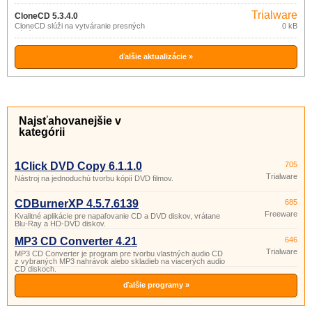
formátov (ISO, BIN, NRG, CDI, DAA,
Trialware
…).
CloneCD 5.3.4.0
CloneCD slúži na vytváranie presných
0 kB
kópií CD aj DVD diskov.
ďalšie aktualizácie »
Najsťahovanejšie v
kategórii
1Click DVD Copy 6.1.1.0
705
Trialware
Nástroj na jednoduchú tvorbu kópií DVD filmov.
CDBurnerXP 4.5.7.6139
685
Freeware
Kvalitné aplikácie pre napaľovanie CD a DVD diskov, vrátane
Blu-Ray a HD-DVD diskov.
MP3 CD Converter 4.21
646
Trialware
MP3 CD Converter je program pre tvorbu vlastných audio CD
z vybraných MP3 nahrávok alebo skladieb na viacerých audio
CD diskoch.
ďalšie programy »