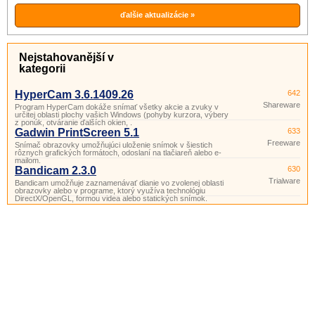
ďalšie aktualizácie »
Nejstahovanější v
kategorii
HyperCam 3.6.1409.26
642
Shareware
Program HyperCam dokáže snímať všetky akcie a zvuky v
určitej oblasti plochy vašich Windows (pohyby kurzora, výbery
z ponúk, otváranie ďalších okien, .
Gadwin PrintScreen 5.1
633
Freeware
Snímač obrazovky umožňujúci uloženie snímok v šiestich
rôznych grafických formátoch, odoslaní na tlačiareň alebo e-
mailom.
Bandicam 2.3.0
630
Trialware
Bandicam umožňuje zaznamenávať dianie vo zvolenej oblasti
obrazovky alebo v programe, ktorý využíva technológiu
DirectX/OpenGL, formou videa alebo statických snímok.