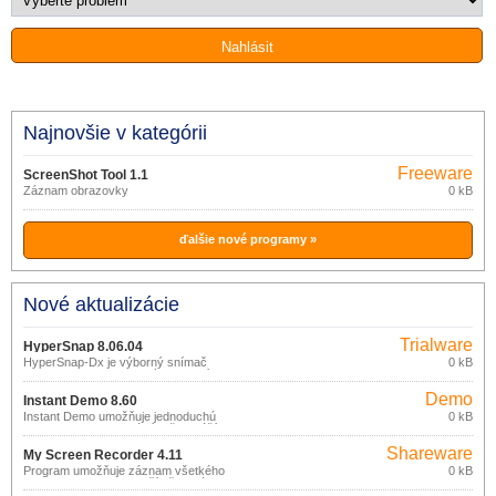
Najnovšie v kategórii
Freeware
ScreenShot Tool 1.1
Záznam obrazovky
0 kB
ďalšie nové programy »
Nové aktualizácie
Trialware
HyperSnap 8.06.04
HyperSnap-Dx je výborný snímač
0 kB
obrazoviek s jednoduchým a intuitívnym
ovládaním a súčasne mocnými a
Demo
užitočnými funkciami, ktoré využije ako
Instant Demo 8.60
profesionál tak príležitostný používateľ.
Instant Demo umožňuje jednoduchú
0 kB
tvorbu Flash prezentácií, inštruktáží a
sprievodcov.
Shareware
My Screen Recorder 4.11
Program umožňuje záznam všetkého
0 kB
diania na obrazovke počítača, vrátane
zvuku, do AVI alebo WMV video súboru.