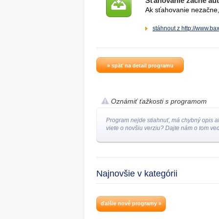
Sťahovanie začne au
Ak sťahovanie nezačne, 
stáhnout z http://www.b
» späť na detail programu
Oznámiť ťažkosti s programom
Program nejde stiahnuť, má chybný opis a
viete o novšiu verziu? Dajte nám o tom ved
Najnovšie v kategórii
ďalšie nové programy »