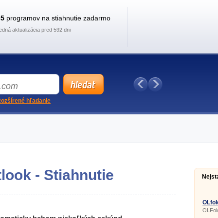
35
programov na stiahnutie zadarmo
edná aktualizácia pred 592 dni
ozšírené hľadanie
look - Stiahnutie
Nejst
OLfol
OLFol
WorkG