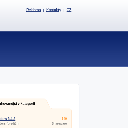
Reklama
Kontakty
CZ
|
|
ahovanější v kategorii
ders 3.4.2
649
ders (predtým
Shareware
roupFolders for Outlook)