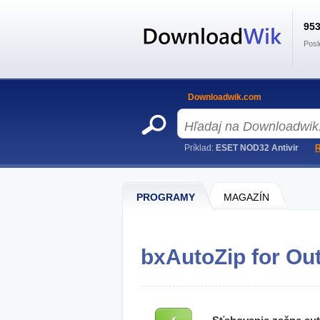
95
Posl
Downloadwik.com
Príklad:
ESET NOD32 Antivir
R
PROGRAMY
MAGAZÍN
bxAutoZip for Out