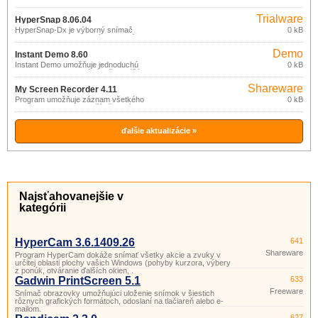
Trialware
HyperSnap 8.06.04
HyperSnap-Dx je výborný snímač
0 kB
obrazoviek s jednoduchým a intuitívnym
ovládaním a súčasne mocnými a
Demo
užitočnými funkciami, ktoré využije ako
Instant Demo 8.60
profesionál tak príležitostný používateľ.
Instant Demo umožňuje jednoduchú
0 kB
tvorbu Flash prezentácií, inštruktáží a
sprievodcov.
Shareware
My Screen Recorder 4.11
Program umožňuje záznam všetkého
0 kB
diania na obrazovke počítača, vrátane
zvuku, do AVI alebo WMV video súboru.
ďalšie aktualizácie »
Najsťahovanejšie v
kategórii
HyperCam 3.6.1409.26
641
Shareware
Program HyperCam dokáže snímať všetky akcie a zvuky v
určitej oblasti plochy vašich Windows (pohyby kurzora, výbery
z ponúk, otváranie ďalších okien, .
Gadwin PrintScreen 5.1
633
Freeware
Snímač obrazovky umožňujúci uloženie snímok v šiestich
rôznych grafických formátoch, odoslaní na tlačiareň alebo e-
mailom.
627