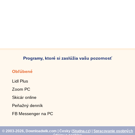
Programy, ktoré si zaslúžia vašu pozornosť
Obľúbené
Mobilné aplikácie
Lidl Plus
Krokomer do mobilu
Zoom PC
Lupa do mobilu
Skicár online
Diaľkový TV ovládač
Peňažný denník
Živé tapety do mobilu
FB Messenger na PC
Mariáš do mobilu
© 2003-2026, Downloadwik.com
| Česky (
Studna.cz
)
|
Spracovanie osobných