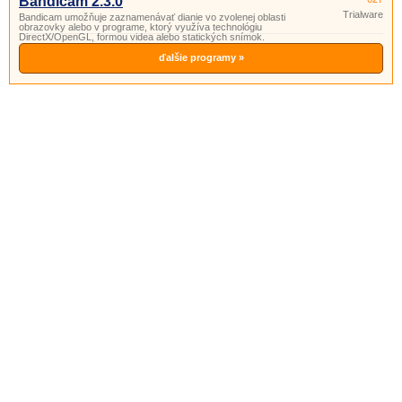
Bandicam 2.3.0
Trialware
Bandicam umožňuje zaznamenávať dianie vo zvolenej oblasti
obrazovky alebo v programe, ktorý využíva technológiu
DirectX/OpenGL, formou videa alebo statických snímok.
ďalšie programy »