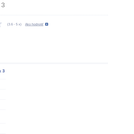
3
(
3.6
-
5
x)
Ako hodnotiť
x
3