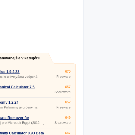
ahovanejšie v kategórii
les 1.9.4.23
670
es je univerzálna vedecká
Freeware
are kalkulačka s množstvom
ičných funkcií, ktorú využijú
študenti stredných a
nical Calculator 7.5
657
ch škôl.
Shareware
ómy 1.2.2f
652
am Polynómy je určený na
Freeware
t kořenov polynomiálnej
e s reálnymi koeficientmi a
e ich násobnosti, vypočíta
cate Remover for
649
 aj komplexné korene.
soft Excel 3.0.1
j pre Microsoft Excel (2012,
Shareware
2007, 2003), umožňujúci ľahké
anie a odstránenie duplicít zo
v alebo nájdenie unikátnych
nfinity Calculator 0.93 Beta
647