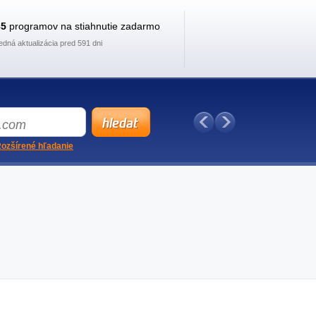
35
programov na stiahnutie zadarmo
edná aktualizácia pred 591 dni
ozšírené hľadanie