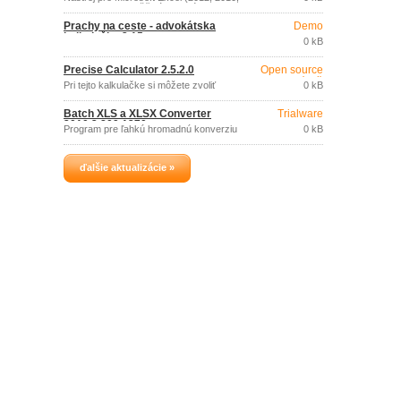
2007, 2003), umožňujúci ľahké
vyhľadanie a odstránenie duplicít zo
Prachy na ceste - advokátska
Demo
zošitov alebo nájdenie unikátnych údajov.
kalkulačka 3.15
0 kB
Precise Calculator 2.5.2.0
Open source
(gpl)
Pri tejto kalkulačke si môžete zvoliť
0 kB
presnosť.
Batch XLS a XLSX Converter
Trialware
2010.2.809.1270
Program pre ľahkú hromadnú konverziu
0 kB
dokumentov Excel 2003 (XLS) do
formátu Excel 2007 (XLSX) a opačne.
ďalšie aktualizácie »