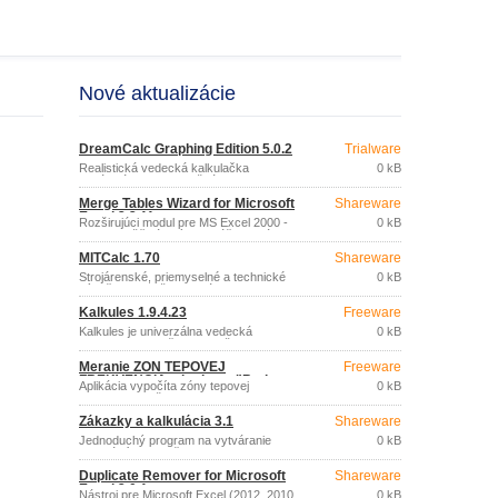
Nové aktualizácie
DreamCalc Graphing Edition 5.0.2
Trialware
Realistická vedecká kalkulačka
0 kB
ponúkajúca rozsiahlu škálu
matematických, vedeckých a
Merge Tables Wizard for Microsoft
Shareware
štatistických funkcií, 80 typov konverziu
Excel 3.3.11
medzi jednotkami, cez 630 hodnôt
Rozširujúci modul pre MS Excel 2000 -
0 kB
fyzikálnych konštánt, tlač grafického
2013 umožňujúci rýchle zlúčenie dát z
priebehu ľubovoľných funkcií a ďalšie.
dvoch tabuliek do jednej, podľa zhody
MITCalc 1.70
Shareware
hodnôt vo vybraných stĺpcoch.
Strojárenské, priemyselné a technické
0 kB
výpočty pre každodennú prax.
Kalkules 1.9.4.23
Freeware
Kalkules je univerzálna vedecká
0 kB
freeware kalkulačka s množstvom
netradičných funkcií, ktorú využijú najmä
Meranie ZÓN TEPOVEJ
Freeware
študenti stredných a vysokých škôl.
FREKVENCIA a hodnoty "Body
Aplikácia vypočíta zóny tepovej
0 kB
Mass Index" 1.0.1.0
frekvencie pri športe.
Zákazky a kalkulácia 3.1
Shareware
Jednoduchý program na vytváranie
0 kB
kalkulácií a ich tlač.
Duplicate Remover for Microsoft
Shareware
Excel 3.0.1
Nástroj pre Microsoft Excel (2012, 2010,
0 kB