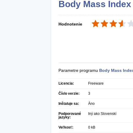
Body Mass Index
Hodnotenie
Parametre programu
Body Mass Inde
Licencia:
Freeware
Číslo verzie:
3
Inštaluje sa:
Áno
Podporované
Iný ako Slovenskí
jazyky:
Veľkosť:
0 kB