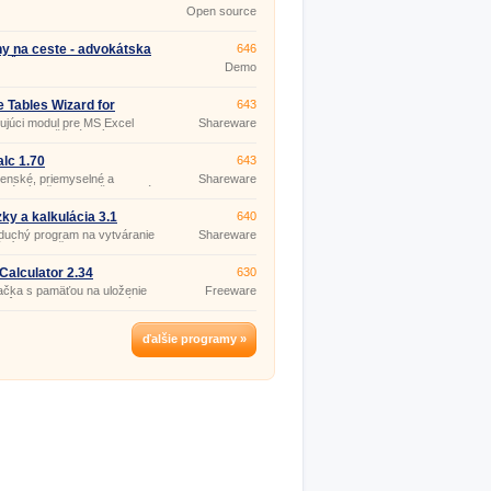
.
Open source
(gpl)
y na ceste - advokátska
646
lačka 3.15
Demo
 Tables Wizard for
643
soft Excel 3.3.11
ujúci modul pre MS Excel
Shareware
 2013 umožňujúci rýchle
ie dát z dvoch tabuliek do
, podľa zhody hodnôt vo
lc 1.70
643
ých stĺpcoch.
renské, priemyselné a
Shareware
ické výpočty pre každodennú
ky a kalkulácia 3.1
640
duchý program na vytváranie
Shareware
cií a ich tlač.
Calculator 2.34
630
ačka s pamäťou na uloženie
Freeware
nôt, s 19 preddefinovanými
tickými funkciami a
ťou definícií ďalších,
ých funkcií.
ďalšie programy »