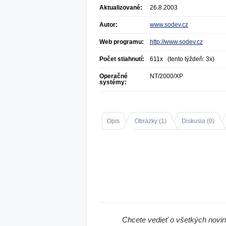
Aktualizované:
26.8.2003
Autor:
www.sodev.cz
Web programu:
http://www.sodev.cz
Počet stiahnutí:
611x (tento týždeň: 3x)
Operačné
NT/2000/XP
systémy:
Opis
Obrázky (
1
)
Diskusia (
0
)
Chcete vedieť o všetkých novi