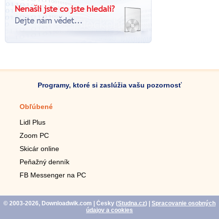
Programy, ktoré si zaslúžia vašu pozornosť
Obľúbené
Mobilné aplikácie
Lidl Plus
Krokomer do mobilu
Zoom PC
Lupa do mobilu
Skicár online
Diaľkový TV ovládač
Peňažný denník
Živé tapety do mobilu
FB Messenger na PC
Mariáš do mobilu
© 2003-2026, Downloadwik.com
| Česky (
Studna.cz
)
|
Spracovanie osobných
údajov a cookies