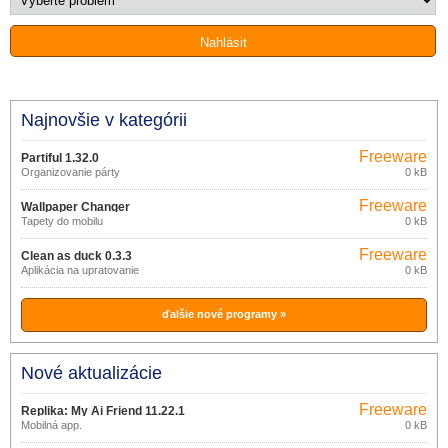
Najnovšie v kategórii
Freeware
Partiful 1.32.0
Organizovanie párty
0 kB
Freeware
Wallpaper Changer
Tapety do mobilu
0 kB
Freeware
Clean as duck 0.3.3
Aplikácia na upratovanie
0 kB
ďalšie nové programy »
Nové aktualizácie
Freeware
Replika: My Ai Friend 11.22.1
Mobilná app.
0 kB