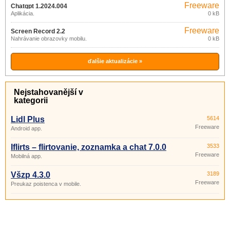
Freeware
Chatgpt 1.2024.004
Aplikácia.
0 kB
Freeware
Screen Record 2.2
Nahrávanie obrazovky mobilu.
0 kB
ďalšie aktualizácie »
Nejstahovanější v
kategorii
Lidl Plus
5614
Freeware
Android app.
Iflirts – flirtovanie, zoznamka a chat 7.0.0
3533
Freeware
Mobilná app.
Všzp 4.3.0
3189
Freeware
Preukaz poistenca v mobile.