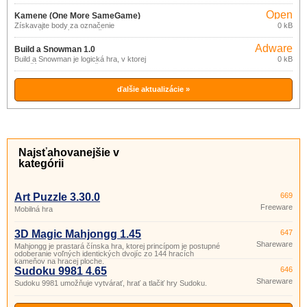
Open
Kamene (One More SameGame)
source
Získavajte body za označenie
0 kB
1.2
rovnakých hracích kameňov.
(gpl)
Adware
Build a Snowman 1.0
Build a Snowman je logická hra, v ktorej
0 kB
je vaším cieľom spojiť 2 časti tela
snehuliaka.
ďalšie aktualizácie »
Najsťahovanejšie v
kategórii
Art Puzzle 3.30.0
669
Freeware
Mobilná hra
3D Magic Mahjongg 1.45
647
Shareware
Mahjongg je prastará čínska hra, ktorej princípom je postupné
odoberanie voľných identických dvojíc zo 144 hracích
kameňov na hracej ploche.
Sudoku 9981 4.65
646
Shareware
Sudoku 9981 umožňuje vytvárať, hrať a tlačiť hry Sudoku.