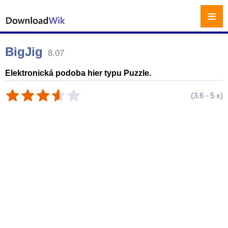
≡
BigJig
8.07
Elektronická podoba hier typu Puzzle.
(
3.6
-
5
x)