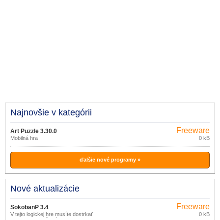
Najnovšie v kategórii
Freeware
Art Puzzle 3.30.0
Mobilná hra
0 kB
ďalšie nové programy »
Nové aktualizácie
Freeware
SokobanP 3.4
V tejto logickej hre musíte dostrkať
0 kB
debny na označené miesta.