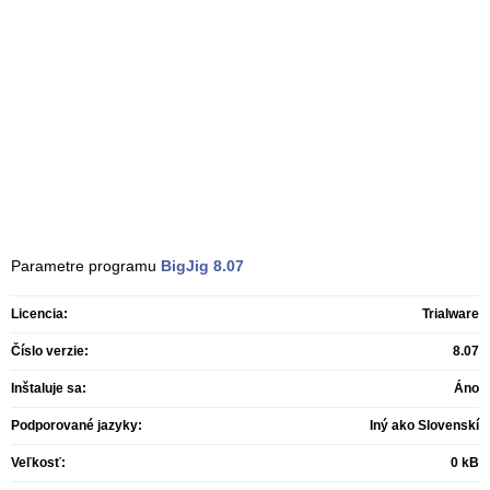
Parametre programu
BigJig
8.07
Licencia:
Trialware
Číslo verzie:
8.07
Inštaluje sa:
Áno
Podporované jazyky:
Iný ako Slovenskí
Veľkosť:
0 kB