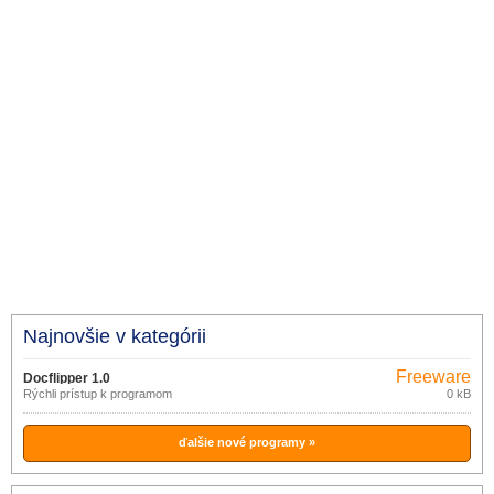
Najnovšie v kategórii
Freeware
Docflipper 1.0
Rýchli prístup k programom
0 kB
ďalšie nové programy »