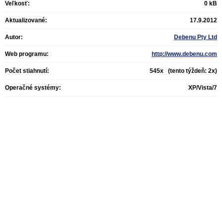
Veľkosť:
0 kB
Aktualizované:
17.9.2012
Autor:
Debenu Pty Ltd
Web programu:
http://www.debenu.com
Počet stiahnutí:
545x (tento týždeň: 2x)
Operačné systémy:
XP/Vista/7