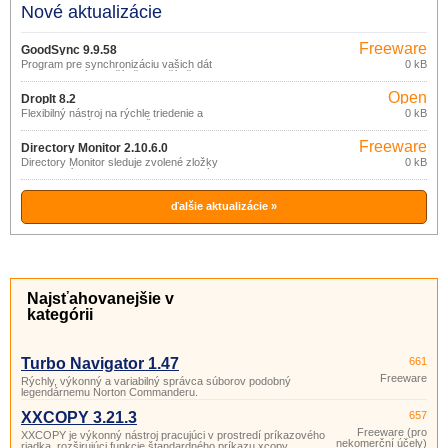
Nové aktualizácie
Freeware
GoodSync 9.9.58
Program pre synchronizáciu vašich dát
0 kB
medzi viacerými počítačmi, počítačom a
prenosným úložiskom (USB disk, CDRW
Open
disk), prostredníctvom lokálnej siete
DropIt 8.2
alebo internetu.
source
Flexibilný nástroj na rýchle triedenie a
0 kB
organizáciu súborov a zložiek.
(gpl)
Freeware
Directory Monitor 2.10.6.0
Directory Monitor sleduje zvolené zložky
0 kB
a upozorní na zmenu ich obsahu (nový,
zmazaný, zmenený súbor).
ďalšie aktualizácie »
Najsťahovanejšie v
kategórii
Turbo Navigator 1.47
661
Freeware
Rýchly, výkonný a variabilný správca súborov podobný
legendárnemu Norton Commanderu.
XXCOPY 3.21.3
657
Freeware (pro
XXCOPY je výkonný nástroj pracujúci v prostredí príkazového
nekomerční účely)
riadka, rozširujúci funkcie štandardného príkazu xcopy.