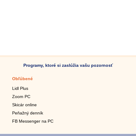
Programy, ktoré si zaslúžia vašu pozornosť
Obľúbené
Mobilné aplikácie
Lidl Plus
Krokomer do mobilu
Zoom PC
Lupa do mobilu
Skicár online
Diaľkový TV ovládač
Peňažný denník
Živé tapety do mobilu
FB Messenger na PC
Mariáš do mobilu