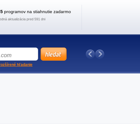
35
programov na stiahnutie zadarmo
edná aktualizácia pred 591 dni
ozšírené hľadanie