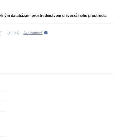
ľným databázam prostredníctvom univerzálneho prostredia
(
4
-
0
x)
Ako hodnotiť