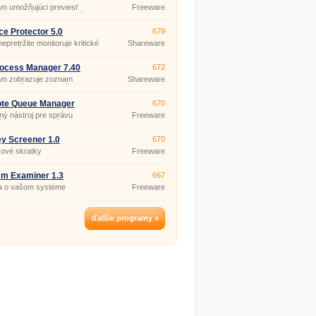
m umožňujúci previesť
Freeware
vý BAT súbor do EXE súboru.
ce Protector 5.0
679
 nepretržite monitoruje kritické
Shareware
 systému.
ocess Manager 7.40
672
am zobrazuje zoznam
Shareware
sov bežiacich vo vašom
me a zoznam všetkých
aných modulov alebo modulov
te Queue Manager
670
aných určitými procesmi.
nal 6.0
ý nástroj pre správu
Freeware
ých úloh odoslaných do
(pro
ého frontu.
nekomerční
účely)
y Screener 1.0
670
sové skratky
Freeware
em Examiner 1.3
667
a o vašom systéme
Freeware
ďalšie programy »