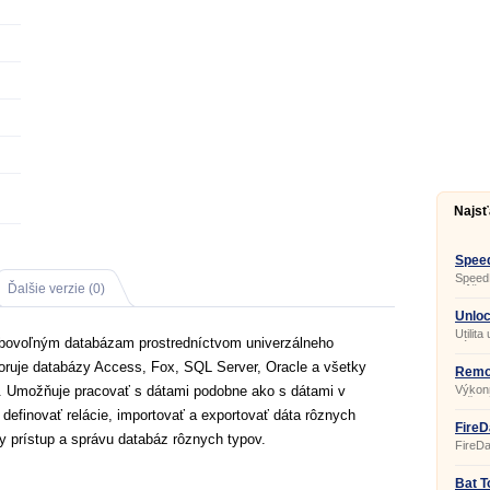
Najsť
Speed
SpeedF
Ďalšie verzie (0)
môže z
počíta
znížiť
Unloc
spôsob
Utilit
bovoľným databázam prostredníctvom univerzálneho
súbor
systé
poruje databázy Access, Fox, SQL Server, Oracle a všetky
Remo
 Umožňuje pracovať s dátami podobne ako s dátami v
Výkonn
tlačov
definovať relácie, importovať a exportovať dáta rôznych
tlačov
FireD
ny prístup a správu databáz rôznych typov.
FireD
a spus
bitovú
skript
Bat T