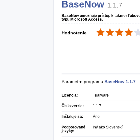
BaseNow
1.1.7
BaseNow umožňuje prístup k takmer ľubovo
typu Microsoft Access.
Hodnotenie
Parametre programu
BaseNow
1.1.7
Licencia:
Trialware
Číslo verzie:
1.1.7
Inštaluje sa:
Áno
Podporované
Iný ako Slovenskí
jazyky: