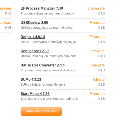
účely)
úloh odoslaných do tlačového frontu.
eeware
EF Process Manager 7.40
Shareware
0 kB
Program zobrazuje zoznam procesov
0 kB
bežiacich vo vašom systéme a zoznam
všetkých načítaných modulov alebo
eeware
USBDeview 2.60
Freeware
modulov využívaných určitými procesmi.
0 kB
Utilitka zobrazujúca zoznam všetkých
0 kB
USB zariadení momentálne pripojených k
vášmu počítaču aj pripojených v
Defpix 1.4.9.14
Freeware
minulosti.
Defpix - testovanie chybných pixelov je
0 kB
program zadarmo, ktorý vám môže
pomôcť s preverovaním chybných
RegScanner 2.17
Freeware
pixelov na Vašom LCD monitore.
Utilitka umožňujúca ľahké vyhľadávanie
0 kB
v registri systému Windows.
Bat To Exe Converter 2.4.4
Freeware
Program umožňujúci previesť dávkový
0 kB
BAT súbor do EXE súboru.
SUMo 4.3.13
Adware
SUMo (Softvér Update Monitor)
0 kB
automaticky detekuje softvér inštalovaný
na vašom počítači a upozorní na
Štart Menu X 5.85
Freeware
dostupné aktualizácie a opravy.
Štart Menu X je praktickou alternatívou k
0 kB
štandardnej ponuke Štart.
ďalšie aktualizácie »