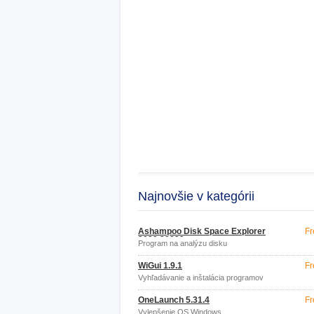
Najnovšie v kategórii
Ashampoo Disk Space Explorer
Fr
2023.38823
Program na analýzu disku
WiGui 1.9.1
Fr
Vyhľadávanie a inštalácia programov
OneLaunch 5.31.4
Fr
Vylepšenie OS Windows