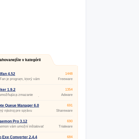
ahovanejšie v kategórii
fan 4.52
1448
an je program, ktorý vám
Freeware
aistiť pokojnú prácu na
či. S jeho pomocou môžete
 hluk z vetrákov, ktoré
ker 1.9.2
1354
uje ventilátor v počítači.
a umožňujúca zmazanie
Adware
ov a adresárov uzamknutých
mom.
te Queue Manager 6.0
691
ý nástroj pre správu
Shareware
ých úloh odoslaných do
ého frontu.
aemon Pro 3.12
690
aemon vám umožní inštalovať
Trialware
tiť teoreticky akúkoľvek 32-
/64-bitovú aplikáciu alebo
 (BAT/CMD, .
o Exe Converter 2.4.4
684