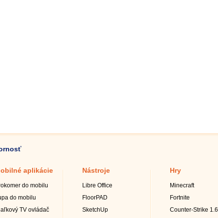
zornosť
obilné aplikácie
Nástroje
Hry
rokomer do mobilu
Libre Office
Minecraft
upa do mobilu
FloorPAD
Fortnite
iaľkový TV ovládač
SketchUp
Counter-Strike 1.6