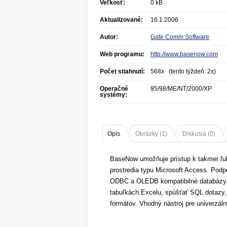
Veľkosť:
0 kB
Aktualizované:
16.1.2006
Autor:
Gate Comm Software
Web programu:
http://www.basenow.com
Počet stiahnutí:
568x (tento týždeň: 2x)
Operačné
95/98/ME/NT/2000/XP
systémy:
Opis
Obrázky (
1
)
Diskusia (
0
)
BaseNow umožňuje prístup k takmer ľu
prostredia typu Microsoft Access. Pod
ODBC a OLEDB kompatibilné databázy.
tabuľkách Excelu, spúšťať SQL dotazy, 
formátov. Vhodný nástroj pre univerzál