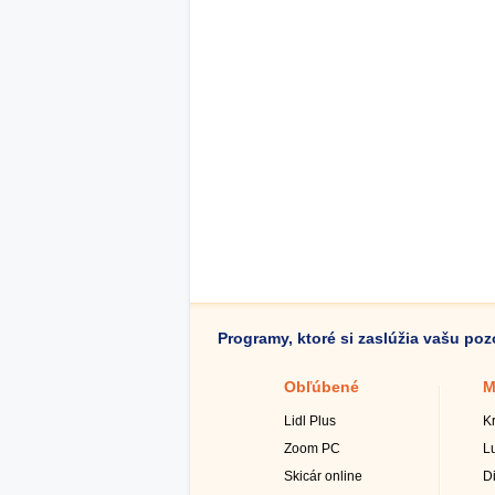
Programy, ktoré si zaslúžia vašu po
Obľúbené
M
Lidl Plus
K
Zoom PC
L
Skicár online
D