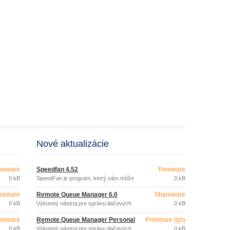
Nové aktualizácie
eeware
Speedfan 4.52
Freeware
0 kB
SpeedFan je program, ktorý vám môže
0 kB
zaistiť pokojnú prácu na počítači. S jeho
pomocou môžete znížiť hluk z vetrákov,
eeware
Remote Queue Manager 6.0
Shareware
ktoré spôsobuje ventilátor v počítači.
0 kB
Výkonný nástroj pre správu tlačových
0 kB
úloh odoslaných do tlačového frontu.
eeware
Remote Queue Manager Personal
Freeware (pro
6.0
nekomerční
0 kB
Výkonný nástroj pre správu tlačových
0 kB