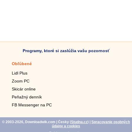
Programy, ktoré si zaslúžia vašu pozornosť
Obľúbené
Mobilné aplikácie
Lidl Plus
Krokomer do mobilu
Zoom PC
Lupa do mobilu
Skicár online
Diaľkový TV ovládač
Peňažný denník
Živé tapety do mobilu
FB Messenger na PC
Mariáš do mobilu
© 2003-2026, Downloadwik.com
| Česky (
Studna.cz
)
|
Spracovanie osobných
údajov a cookies