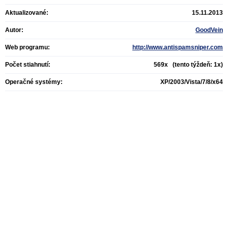
Aktualizované:
15.11.2013
Autor:
GoodVein
Web programu:
http://www.antispamsniper.com
Počet stiahnutí:
569x (tento týždeň: 1x)
Operačné systémy:
XP/2003/Vista/7/8/x64