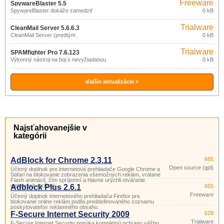
Freeware
SpywareBlaster 5.5
(pro
SpywareBlaster dokáže zamedziť
0 kB
inštalácii spyware, adware, dialerov a
nekomerční
ďalšieho nebezpečného softvéru
účely)
Trialware
(ActiveX objektov) z webových stránok.
CleanMail Server 5.6.6.3
CleanMail Server (predtým
0 kB
NoSpamToday!) je výkonný filter
nevyžiadanej pošty (spamu) a
Trialware
antivírusový filter pracujúci ako
SPAMfighter Pro 7.6.123
SMTP/POP3 proxy server medzi vašim
Výkonný nástroj na boj s nevyžiadanou
0 kB
poštovým serverom (MS Exchange,
poštou.
Lotus Notes/Domino, IMail,…) a sieti
internet.
ďalšie aktualizácie »
Najsťahovanejšie v
kategórii
AdBlock for Chrome 2.3.11
685
Open source (gpl)
Účinný doplnok pre internetové prehliadače Google Chrome a
Safari na blokovanie zobrazenia všemožných reklám, vrátane
Flash animácií, čím spríjemní a hlavne urýchli otváranie
webových stránok.
Adblock Plus 2.6.1
655
Freeware
Účinný doplnok internetového prehliadača Firefox pre
blokovanie online reklám podľa preddefinovaného zoznamu
poskytovateľov reklamného obsahu.
F-Secure Internet Security 2009
628
Trialware
F-Secure Internet Security ponúka kompletnú ochranu vášho