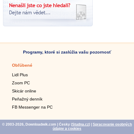
Programy, ktoré si zaslúžia vašu pozornosť
Obľúbené
Mobilné aplikácie
Lidl Plus
Krokomer do mobilu
Zoom PC
Lupa do mobilu
Skicár online
Diaľkový TV ovládač
Peňažný denník
Živé tapety do mobilu
FB Messenger na PC
Mariáš do mobilu
© 2003-2026, Downloadwik.com
| Česky (
Studna.cz
)
|
Spracovanie osobných
údajov a cookies