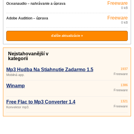
Freeware
Oceanaudio – nahrávanie a úprava
0 kB
zvuku 3.13.2
Freeware
Adobe Audition – úprava
0 kB
digitálneho zvuku
ďalšie aktualizácie »
Nejstahovanější v
kategorii
Mp3 Hudba Na Stiahnutie Zadarmo 1.5
1937
Freeware
Mobilná app.
Winamp
1386
Freeware
Free Flac to Mp3 Converter 1.4
1321
Freeware
Konvektor mp3.