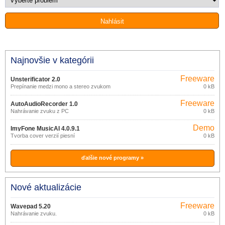
Najnovšie v kategórii
Freeware
Unsterificator 2.0
Prepínanie medzi mono a stereo zvukom
0 kB
Freeware
AutoAudioRecorder 1.0
Nahrávanie zvuku z PC
0 kB
Demo
ImyFone MusicAI 4.0.9.1
Tvorba cover verzií piesní
0 kB
ďalšie nové programy »
Nové aktualizácie
Freeware
Wavepad 5.20
Nahrávanie zvuku.
0 kB