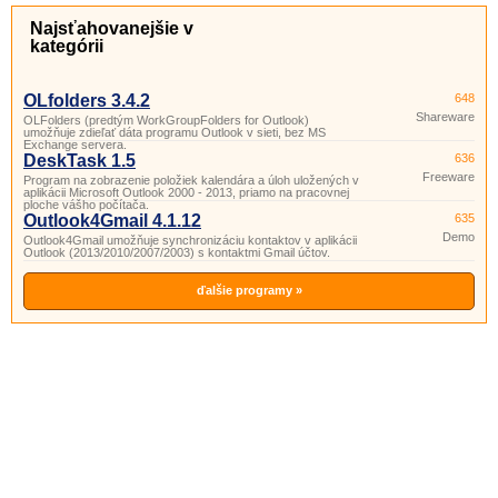
Najsťahovanejšie v
kategórii
OLfolders 3.4.2
648
Shareware
OLFolders (predtým WorkGroupFolders for Outlook)
umožňuje zdieľať dáta programu Outlook v sieti, bez MS
Exchange servera.
DeskTask 1.5
636
Freeware
Program na zobrazenie položiek kalendára a úloh uložených v
aplikácii Microsoft Outlook 2000 - 2013, priamo na pracovnej
ploche vášho počítača.
Outlook4Gmail 4.1.12
635
Demo
Outlook4Gmail umožňuje synchronizáciu kontaktov v aplikácii
Outlook (2013/2010/2007/2003) s kontaktmi Gmail účtov.
ďalšie programy »