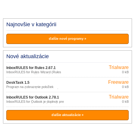
Najnovšie v kategórii
ďalšie nové programy »
Nové aktualizácie
Trialware
InboxRULES for Rules 2.67.1
InboxRULES for Rules Wizard (Rules
0 kB
Wizard Edition) je užívateľská akcia
(custom action) pre Pravidlá MS
Freeware
Outlooku (MS Outlook Rules Wizard).
DeskTask 1.5
Program na zobrazenie položiek
0 kB
kalendára a úloh uložených v aplikácii
Microsoft Outlook 2000 - 2013, priamo
Trialware
na pracovnej ploche vášho počítača.
InboxRULES for Outlook 2.78.1
InboxRULES for Outlook je doplnok pre
0 kB
MS Outlook, ktorý spracováva poštu v
okamihu jej doručenia a/alebo odoslania.
ďalšie aktualizácie »