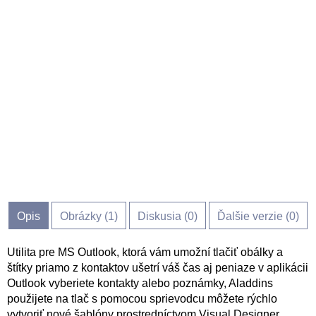
Opis
Obrázky (
1
)
Diskusia (
0
)
Ďalšie verzie (0)
Utilita pre MS Outlook, ktorá vám umožní tlačiť obálky a
štítky priamo z kontaktov ušetrí váš čas aj peniaze v aplikácii
Outlook vyberiete kontakty alebo poznámky, Aladdins
použijete na tlač s pomocou sprievodcu môžete rýchlo
vytvoriť nové šablóny prostredníctvom Visual Designer