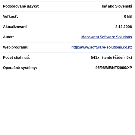
Podporované jazyky:
Iný ako Slovenskí
Veľkosť:
0 kB
Aktualizované:
2.12.2006
Autor:
Manawatu Software Solutions
Web programu:
http://www.software-solutions.co.nz
Počet stiahnutí:
541x (tento týždeň: 0x)
Operačné systémy:
95/98/ME/NT/2000/XP