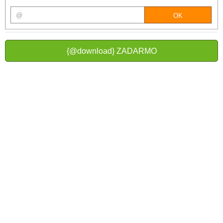
{@download} ZADARMO