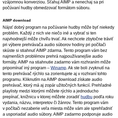
vzájomnou konverziou. Sťahuj AIMP a nenechaj sa pri
počúvaní hudby obmedzovať formátom súboru.
AIMP download
Nájsť dobrý program na počúvanie hudby môže byť niekedy
problém. Každý z nich vie niečo iné a vybrať si ten
najvhodnejší môže chvíľu trvať. Ak nechcete zbytočne tráviť
pri výbere prehrávača audio súborov hodiny pri počítači
skúste si stiahnuť AIMP zdarma. Tento program vám bez
najmenších problémov prehrá najpoužívanejšie audio
formáty. AIMP na stiahnutie zadarmo vám rozhraním môže
pripomínať iný program –
Winamp
. Ak ste boli zvyknutí na
tento prehrávač rýchlo sa zorientujete aj v rozhraní tohto
programu. Kliknutím na AIMP download získate audio
prehrávač, ktorý má aj zopár užitočných funkcií. Prehľadné
playlisty medzi ktorými môžete rýchlo a jednoducho
prepínať, knižnicu v ktorej môžete zoradiť
hudbu
podľa roku
vydania, názvu, interpretov či žánrov. Tento program vám
v počítači nezaberie veľa miesta môže vám ale sprehľadniť
a usporiadať audio súbory. AIMP zadarmo podporuje audio