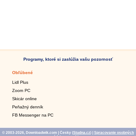
Programy, ktoré si zaslúžia vašu pozornosť
Obľúbené
Mobilné aplikácie
Lidl Plus
Krokomer do mobilu
Zoom PC
Lupa do mobilu
Skicár online
Diaľkový TV ovládač
Peňažný denník
Živé tapety do mobilu
FB Messenger na PC
Mariáš do mobilu
© 2003-2026, Downloadwik.com
| Česky (
Studna.cz
)
|
Spracovanie osobných