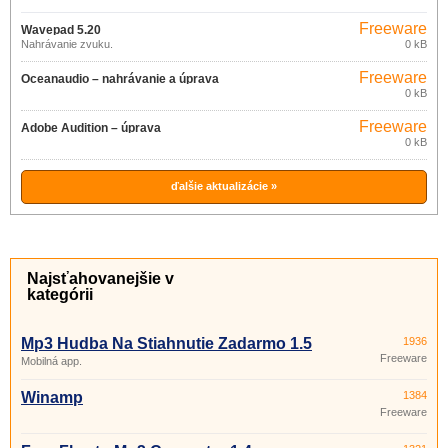
Freeware
Wavepad 5.20
Nahrávanie zvuku.
0 kB
Freeware
Oceanaudio – nahrávanie a úprava
0 kB
zvuku 3.13.2
Freeware
Adobe Audition – úprava
0 kB
digitálneho zvuku
ďalšie aktualizácie »
Najsťahovanejšie v
kategórii
Mp3 Hudba Na Stiahnutie Zadarmo 1.5
1936
Freeware
Mobilná app.
Winamp
1384
Freeware