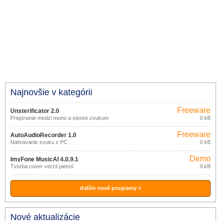
Najnovšie v kategórii
Freeware
Unsterificator 2.0
Prepínanie medzi mono a stereo zvukom
0 kB
Freeware
AutoAudioRecorder 1.0
Nahrávanie zvuku z PC
0 kB
Demo
ImyFone MusicAI 4.0.9.1
Tvorba cover verzií piesní
0 kB
ďalšie nové programy »
Nové aktualizácie