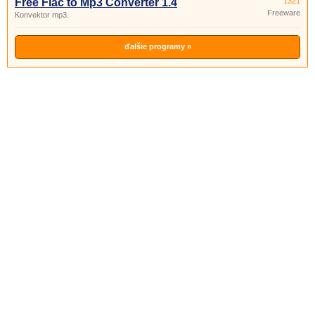
Free Flac to Mp3 Converter 1.4
1321
Freeware
Konvektor mp3.
ďalšie programy »