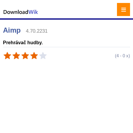
≡
Aimp
4.70.2231
Prehrávač hudby.
(
4
-
0
x)