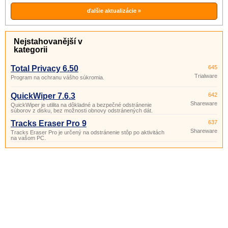
starostlivo volenými dátovými
štruktúrami.
ďalšie aktualizácie »
Nejstahovanější v
kategorii
Total Privacy 6.50
645
Trialware
Program na ochranu vášho súkromia.
QuickWiper 7.6.3
642
Shareware
QuickWiper je utilita na dôkladné a bezpečné odstránenie
súborov z disku, bez možnosti obnovy odstránených dát.
Tracks Eraser Pro 9
637
Shareware
Tracks Eraser Pro je určený na odstránenie stôp po aktivitách
na vašom PC.