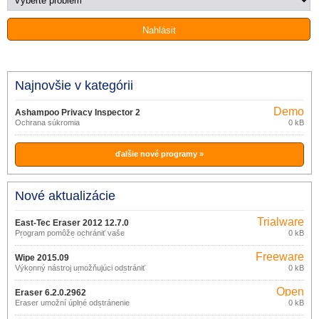
Najnovšie v kategórii
Demo
Ashampoo Privacy Inspector 2
Ochrana súkromia
0 kB
2.0.10
ďalšie nové programy »
Nové aktualizácie
Trialware
East-Tec Eraser 2012 12.7.0
Program pomôže ochrániť vaše
0 kB
súkromie a citlivé dáta.
Freeware
Wipe 2015.09
Výkonný nástroj umožňujúci odstrániť
0 kB
históriu internetového prehliadača,
vyčistiť súbory index.
Open
Eraser 6.2.0.2962
source
Eraser umožní úplné odstránenie
0 kB
(skartovanie) citlivých dát z disku
(gpl)
niekoľkonásobným prepísaním