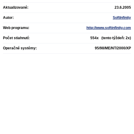
Aktualizované:
23.6.2005
Autor:
SoftInfinity
Web programu:
http://www.softinfinity.com
Počet stiahnutí:
554x (tento týždeň: 2x)
Operačné systémy:
95/98/ME/NT/2000/XP