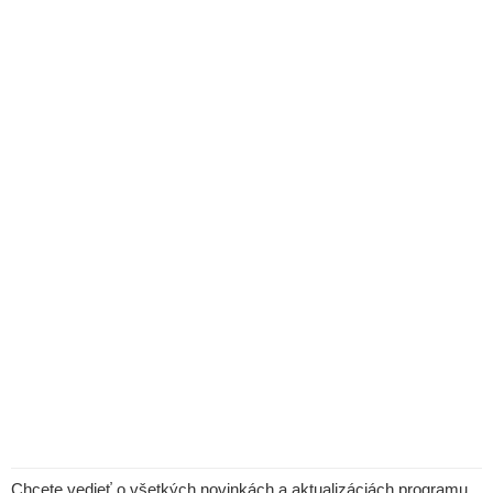
Chcete vedieť o všetkých novinkách a aktualizáciách programu