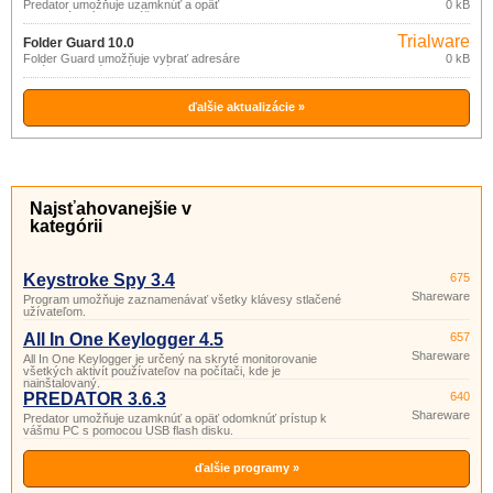
Predator umožňuje uzamknúť a opäť
0 kB
odomknúť prístup k vášmu PC s
pomocou USB flash disku.
Trialware
Folder Guard 10.0
Folder Guard umožňuje vybrať adresáre
0 kB
a súbory, ktoré budú skryté, zamedziť
prístupu neautorizovaných užívateľov k
počítaču, obmedziť prístup k rôznym
systémovým prostriedkom a
ďalšie aktualizácie »
nastaveniam počítača.
Najsťahovanejšie v
kategórii
Keystroke Spy 3.4
675
Shareware
Program umožňuje zaznamenávať všetky klávesy stlačené
užívateľom.
All In One Keylogger 4.5
657
Shareware
All In One Keylogger je určený na skryté monitorovanie
všetkých aktivít používateľov na počítači, kde je
nainštalovaný.
PREDATOR 3.6.3
640
Shareware
Predator umožňuje uzamknúť a opäť odomknúť prístup k
vášmu PC s pomocou USB flash disku.
ďalšie programy »