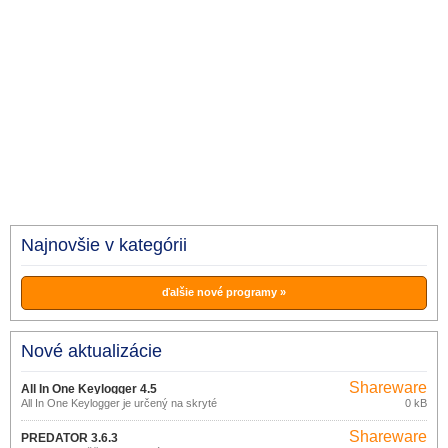
Najnovšie v kategórii
ďalšie nové programy »
Nové aktualizácie
Shareware
All In One Keylogger 4.5
All In One Keylogger je určený na skryté
0 kB
monitorovanie všetkých aktivít
používateľov na počítači, kde je
Shareware
nainštalovaný.
PREDATOR 3.6.3