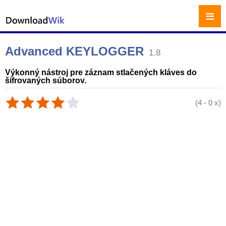
≡
Advanced KEYLOGGER
1.8
Výkonný nástroj pre záznam stlačených kláves do
šifrovaných súborov.
(
4
-
0
x)