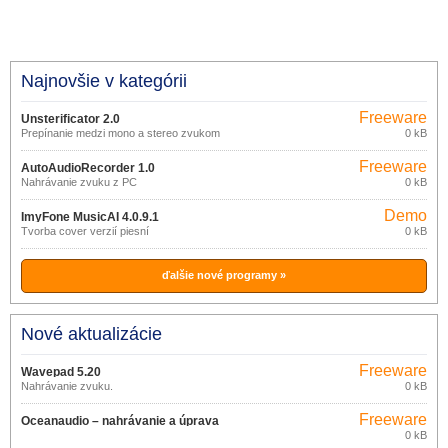
Najnovšie v kategórii
Freeware
Unsterificator 2.0
Prepínanie medzi mono a stereo zvukom
0 kB
Freeware
AutoAudioRecorder 1.0
Nahrávanie zvuku z PC
0 kB
Demo
ImyFone MusicAI 4.0.9.1
Tvorba cover verzií piesní
0 kB
ďalšie nové programy »
Nové aktualizácie
Freeware
Wavepad 5.20
Nahrávanie zvuku.
0 kB
Freeware
Oceanaudio – nahrávanie a úprava
0 kB
zvuku 3.13.2