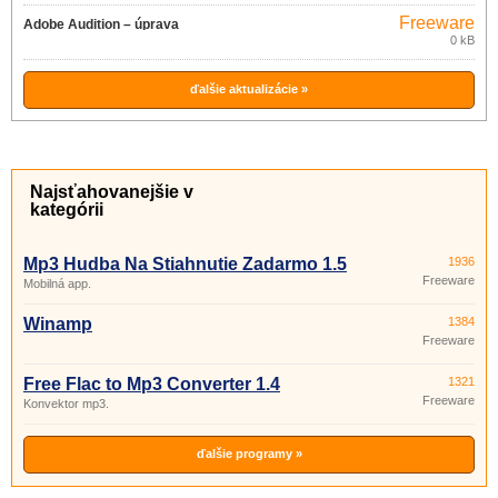
Freeware
Adobe Audition – úprava
0 kB
digitálneho zvuku
ďalšie aktualizácie »
Najsťahovanejšie v
kategórii
Mp3 Hudba Na Stiahnutie Zadarmo 1.5
1936
Freeware
Mobilná app.
Winamp
1384
Freeware
Free Flac to Mp3 Converter 1.4
1321
Freeware
Konvektor mp3.
ďalšie programy »