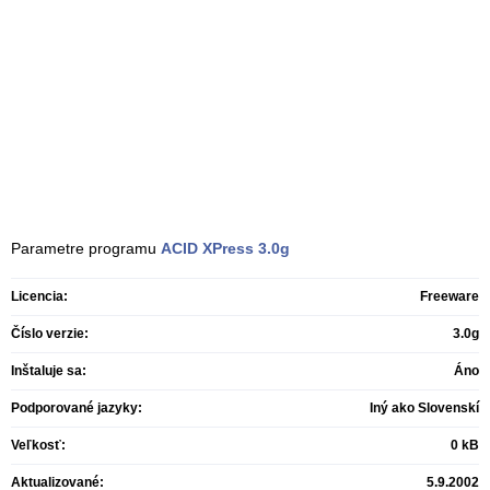
Parametre programu
ACID XPress
3.0g
Licencia:
Freeware
Číslo verzie:
3.0g
Inštaluje sa:
Áno
Podporované jazyky:
Iný ako Slovenskí
Veľkosť:
0 kB
Aktualizované:
5.9.2002