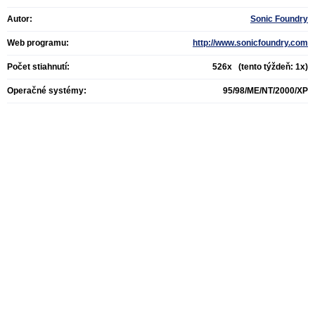
Autor:
Sonic Foundry
Web programu:
http://www.sonicfoundry.com
Počet stiahnutí:
526x (tento týždeň: 1x)
Operačné systémy:
95/98/ME/NT/2000/XP