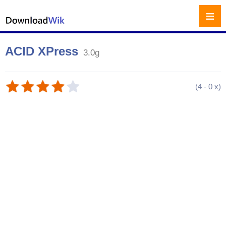
≡
ACID XPress
3.0g
(
4
-
0
x)